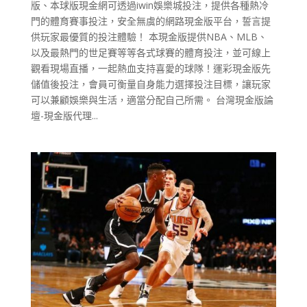
版、本球版現金網可透過iwin娛樂城投注，提供各種熱冷
門的體育賽事投注，安全無虞的網路現金版平台，誓言提
供玩家最優質的投注體驗！ 本現金版提供NBA、MLB、
以及最熱門的世足賽等等各式球賽的體育投注，並可線上
觀看現場直播，一起熱血支持喜愛的球隊！運彩現金版先
儲值後投注，會員可衡量自身能力選擇投注目標，讓玩家
可以兼顧娛樂與生活，適當分配自己所需。 台灣現金版論
壇-現金版代理...