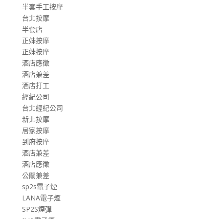
半套手工按摩
台北按摩
半套店
正妹按摩
正妹按摩
酒店應徵
酒店兼差
酒店打工
經紀公司
台北經紀公司
新北按摩
居家按摩
到府按摩
酒店兼差
酒店應徵
公關兼差
sp2s電子煙
LANA電子煙
SP2S煙彈