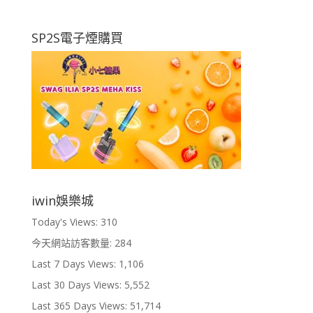
SP2S電子煙購買
iwin娛樂城
Today's Views:
310
今天網站訪客數量:
284
Last 7 Days Views:
1,106
Last 30 Days Views:
5,552
Last 365 Days Views:
51,714