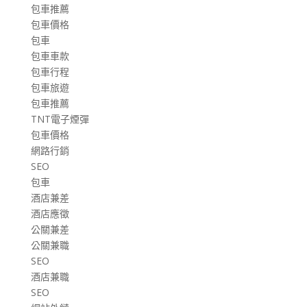
包車推薦
包車價格
包車
包車車款
包車行程
包車旅遊
包車推薦
TNT電子煙彈
包車價格
網路行銷
SEO
包車
酒店兼差
酒店應徵
公關兼差
公關兼職
SEO
酒店兼職
SEO