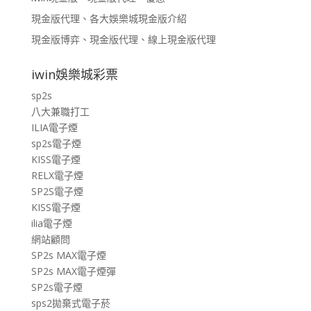
戲
現金版代理、各大娛樂城現金版介紹
現金版博弈、現金版代理、線上現金版代理
iwin娛樂城彩票
sp2s
八大兼職打工
ILIA電子煙
sp2s電子煙
KISS電子煙
RELX電子煙
SP2S電子煙
KISS電子煙
ilia電子煙
網站顧問
SP2s MAX電子煙
SP2s MAX電子煙彈
SP2s電子煙
sps2拋棄式電子菸