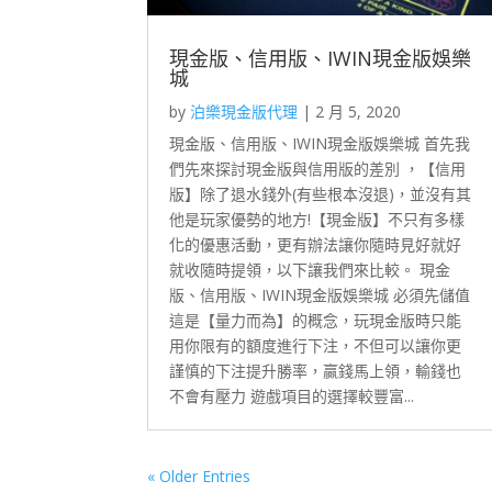
現金版、信用版、IWIN現金版娛樂
城
by
泊樂現金版代理
|
2 月 5, 2020
現金版、信用版、IWIN現金版娛樂城 首先我
們先來探討現金版與信用版的差別 ，【信用
版】除了退水錢外(有些根本沒退)，並沒有其
他是玩家優勢的地方!【現金版】不只有多樣
化的優惠活動，更有辦法讓你隨時見好就好
就收隨時提領，以下讓我們來比較。 現金
版、信用版、IWIN現金版娛樂城 必須先儲值
這是【量力而為】的概念，玩現金版時只能
用你限有的額度進行下注，不但可以讓你更
謹慎的下注提升勝率，贏錢馬上領，輸錢也
不會有壓力 遊戲項目的選擇較豐富...
« Older Entries