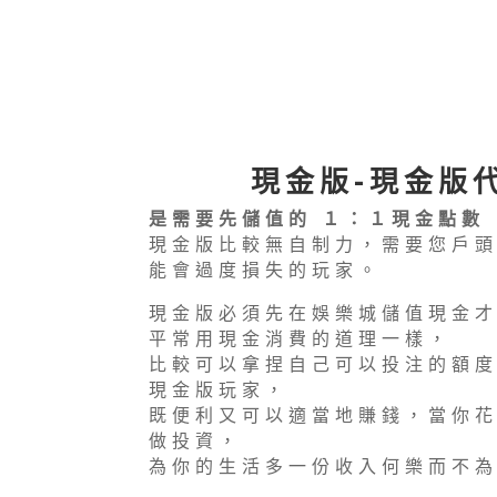
現金版-現金版
是需要先儲值的 １：１現金點數
現金版比較無自制力，需要您戶
能會過度損失的玩家。
現金版必須先在娛樂城儲值現金
平常用現金消費的道理一樣，
比較可以拿捏自己可以投注的額
現金版玩家，
既便利又可以適當地賺錢，當你
做投資，
為你的生活多一份收入何樂而不