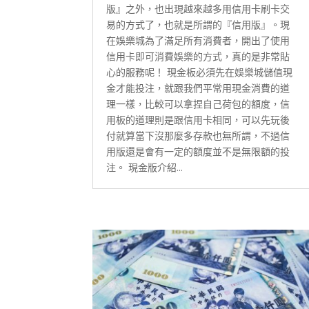
版』之外，也出現越來越多用信用卡刷卡交
易的方式了，也就是所謂的『信用版』。現
在娛樂城為了滿足所有消費者，開出了使用
信用卡即可消費娛樂的方式，真的是非常貼
心的服務呢！ 現金板必須先在娛樂城儲值現
金才能投注，就跟我們平常用現金消費的道
理一樣，比較可以拿捏自己荷包的額度，信
用板的道理則是跟信用卡相同，可以先玩後
付就算當下沒那麼多存款也無所謂，不過信
用版還是會有一定的額度並不是無限額的投
注。 現金版介紹...