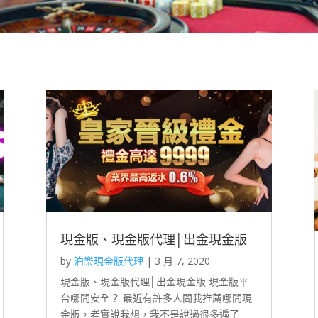
現金版、現金版代理│出金現金版
by
泊樂現金版代理
|
3 月 7, 2020
現金版、現金版代理│出金現金版 現金版平
台哪間安全？ 最近有許多人問我推薦哪間現
金版，老實說我想，我不是說過很多遍了