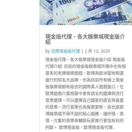
現金版代理、各大娛樂城現金版介
紹
by
泊樂現金版代理
|
2 月 12, 2020
現金版代理、各大娛樂城現金版介紹 現金版
代理介紹: 目前的現金版娛樂城市場中也有相
當多的老牌娛樂遊戲、歐博為歐洲當地相當
盛行的知名大品牌、也為目前所有線上現金
版娛樂城都有結合的國際真人遊戲盤口，在
歐博遊戲介面視窗中會有語言的選擇與流行
音樂選擇、可以選擇自己國家的語言與喜愛
的音樂，流行音樂也為每週更新、這也是歐
博娛樂城不得不說的貼心服務，讓抒情、柔
情、亢奮的音樂來輔助玩家進行更加有利的
判斷。 歐博現金版、歐博現金版代理...