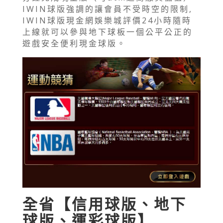
IWIN球版強調的讓會員不受時空的限制,
IWIN球版
現金網娛樂城評價24小時隨時
上線就可以參與地下球板一個公平公正的
遊戲安全便利現金球版。
全省【信用球版、地下
球版、運彩球版】