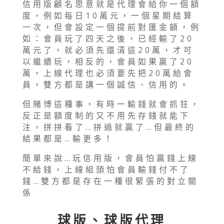
信用版顧名思意就是代理會給你一個額
度，例如每日10萬元，一個星期結算
一次，但會設定一個提前對匯金額，例
如：會員玩了四天之後，已經輸了20
萬元了，就必須先還清這20萬，才可
以繼續玩，相反的，會員如果贏了20
萬，上線代理也必須要先把20萬給會
員，雙方都是講一個誠信、信用的。
但賭博這種事，有時一輸錢就會抓狂，
反正是額度制的又不用先存錢就能下
注，拼拼看了…拼過就贏了…但最終的
結果都是…輸更多！
簡單來說…玩信用版，會員怕贏錢上線
不給錢，上線組頭怕會員輸錢付不了
錢…雙方都是存在一種很緊張的對立關
係
球版、球版代理