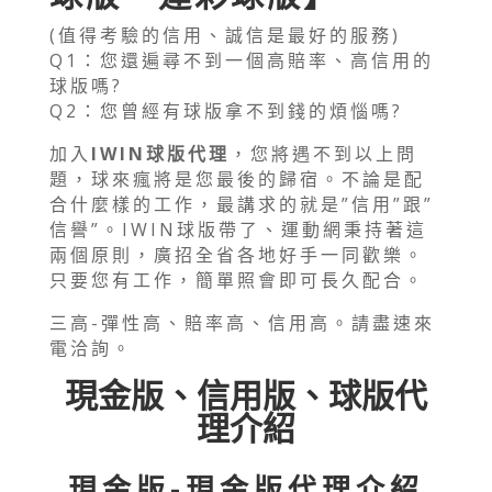
(值得考驗的信用、誠信是最好的服務)
Q1：您還遍尋不到一個高賠率、高信用的
球版嗎?
Q2：您曾經有球版拿不到錢的煩惱嗎?
加入
IWIN球版代理
，您將遇不到以上問
題，球來瘋將是您最後的歸宿。不論是配
合什麼樣的工作，最講求的就是”信用”跟”
信譽”。IWIN球版帶了、運動網秉持著這
兩個原則，廣招全省各地好手一同歡樂。
只要您有工作，簡單照會即可長久配合。
三高-彈性高、賠率高、信用高。請盡速來
電洽詢。
現金版、信用版、球版代
理介紹
現金版-現金版代理介紹