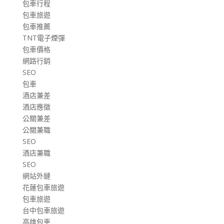
包車行程
包車旅遊
包車推薦
TNT電子煙彈
包車價格
網路行銷
SEO
包車
酒店兼差
酒店應徵
公關兼差
公關兼職
SEO
酒店兼職
SEO
網站外鏈
花蓮包車旅遊
包車旅遊
台中包車旅遊
高雄包車