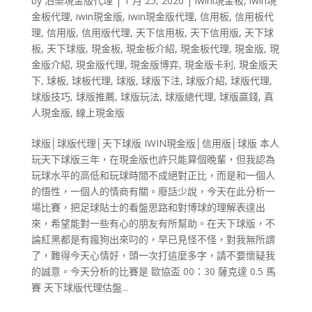
by
泊樂現金版代理
|
1 月 25, 2020
|
iwini現金板
,
iwin現
金板代理
,
iwin現金版
,
iwin現金版代理
,
信用板
,
信用板代
理
,
信用版
,
信用版代理
,
天下信用板
,
天下信用版
,
天下球
板
,
天下球版
,
現金板
,
現金板介紹
,
現金板代理
,
現金版
,
現
金版介紹
,
現金版代理
,
現金版博弈
,
現金版卡利
,
現金版天
下
,
球板
,
球板代理
,
球版
,
球版下注
,
球版介紹
,
球版代理
,
球版技巧
,
球版推薦
,
球版玩法
,
球版總代理
,
球版贏錢
,
真
人現金版
,
線上現金版
球版│球版代理│天下球版 IWIN現金版│信用版│球版 本人
玩天下球版三年，在現金版也許只能算個晚輩，但我認為
玩球水平的高低和玩球時間不成絕對正比，而是和一個人
的悟性，一個人的情商有關。廢話少說，今天在此分析一
場比賽，把足球貼士的看盤思路和對博球的理解表達出
來，希望能對一些有心的朋友有所幫助。在天下球版，不
論紅黑都是有瘋狗出來叼的，早已見怪不怪，對我無所謂
了，難得今天心情好，頭一次打這麼多字，請不要懷疑我
的誠意。今天分析的比賽是 歐協盃 00：30 薩克達 0.5 馬
賽 天下球版代理估盤...