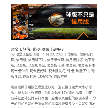
現金版與信用版怎麼選比較好 ?
by
泊樂現金版代理
|
1 月 23, 2020
|
信用板
,
信用板代
理
,
信用版
,
信用版下注
,
信用版代理
,
信用版技巧
,
地下球
版
,
現金板
,
現金板介紹
,
現金板代理
,
現金版
,
現金版下注
,
現金版介紹
,
現金版代理
,
現金版技巧
,
球版
,
球版下注
,
球
版介紹
,
球版代理
,
球版技巧
,
球版推薦
現金版與信用版怎麼選比較好 ? 過去接任過大大小小球
版、現金版、娛樂城、信用版超過15家國內品牌，目前主
要接任國外品牌專打泰國、越南以及最難的歐洲市場， 今
天的目的不是想告訴你我的品牌經驗有多少，只是受朋友