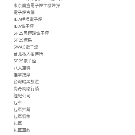
東京魔盒電子煙主機煙彈
電子煙官網
ILIA哩啞電子煙
ILIA電子煙
SP2S思博瑞電子煙
SP2S糖果
SWAG電子煙
台北私人招待所
SP2S電子煙
八大兼職
推拿按摩
台灣暗黑旅遊
尚奇網路行銷
經紀公司
包車
包車推薦
包車價格
包車
包車車款