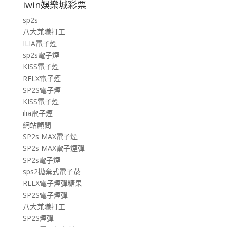
iwin娛樂城彩票
sp2s
八大兼職打工
ILIA電子煙
sp2s電子煙
KISS電子煙
RELX電子煙
SP2S電子煙
KISS電子煙
ilia電子煙
網站顧問
SP2s MAX電子煙
SP2s MAX電子煙彈
SP2s電子煙
sps2拋棄式電子菸
RELX電子煙彈糖果
SP2S電子煙彈
八大兼職打工
SP2S煙彈