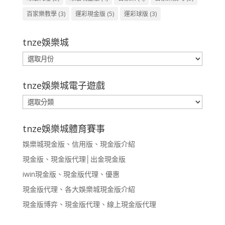
百家樂教學
(3)
運彩現金版
(5)
運彩球版
(3)
tnze娛樂城
tnze
娛
樂
tnze娛樂城電子遊戲
城
tnze
娛
樂
tnze娛樂城體育賽事
城
娛樂城現金版、信用版、現金版介紹
電
子
現金版、現金版代理│出金現金版
遊
iwin現金版、現金版代理、優惠
戲
現金版代理、各大娛樂城現金版介紹
現金版博弈、現金版代理、線上現金版代理