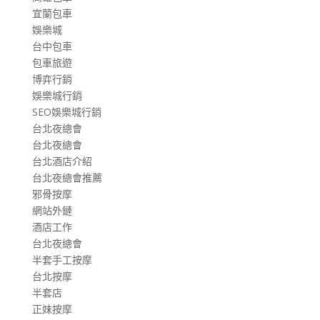
宜蘭包車
娛樂城
台中包車
包車旅遊
博弈行銷
娛樂城行銷
SEO娛樂城行銷
台北夜總會
台北夜總會
台北酒店介紹
台北夜總會推薦
邪骨按摩
網站外鏈
酒店工作
台北夜總會
半套手工按摩
台北按摩
半套店
正妹按摩