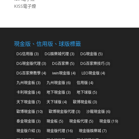
KISS電子煙
現金版、信用版、球版標籤
DG信用版
(3)
DG娛樂城代理
(3)
DG現金版
(5)
DG現金版代理
(3)
DG百家樂
(5)
DG百家樂技巧
(3)
DG百家樂教學
(4)
iwin現金版
(4)
LEO現金版
(4)
九州現金板
(3)
九州現金版
(6)
信用版
(4)
卡利現金版
(4)
地下現金版
(3)
地下球版
(5)
天下現金版
(7)
天下球版
(4)
歐博現金板
(3)
歐博現金版
(10)
歐博現金版代理
(3)
沙龍現金版
(6)
泰金現金版
(3)
現金板
(5)
現金板代理
(5)
現金版
(19)
現金版介紹
(3)
現金版代理
(16)
現金版娛樂城
(7)