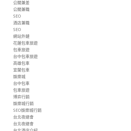
公關兼差
公關兼職
SEO
酒店兼職
SEO
網站外鏈
花蓮包車旅遊
包車旅遊
台中包車旅遊
高雄包車
宜蘭包車
娛樂城
台中包車
包車旅遊
博弈行銷
娛樂城行銷
SEO娛樂城行銷
台北夜總會
台北夜總會
台北酒店介紹