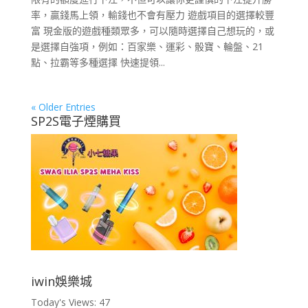
率，贏錢馬上領，輸錢也不會有壓力 遊戲項目的選擇較豐
富 現金版的遊戲種類眾多，可以隨時選擇自己想玩的，或
是選擇自強項，例如：百家樂、運彩、骰寶、輪盤、21
點、拉霸等多種選擇 快速提領...
« Older Entries
SP2S電子煙購買
iwin娛樂城
Today's Views:
47