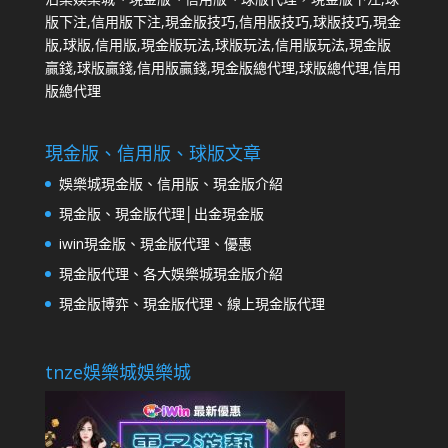
版下注,信用版下注,現金版技巧,信用版技巧,球版技巧,現金
版,球版,信用版,現金版玩法,球版玩法,信用版玩法,現金版
贏錢,球版贏錢,信用版贏錢,現金版總代理,球版總代理,信用
版總代理
現金版、信用版、球版文章
娛樂城現金版、信用版、現金版介紹
現金版、現金版代理│出金現金版
iwin現金版、現金版代理、優惠
現金版代理、各大娛樂城現金版介紹
現金版博弈、現金版代理、線上現金版代理
tnze娛樂城娛樂城