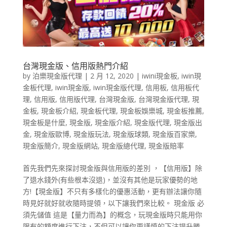
台灣現金版、信用版熱門介紹
by
泊樂現金版代理
|
2 月 12, 2020
|
iwini現金板
,
iwin現
金板代理
,
iwin現金版
,
iwin現金版代理
,
信用板
,
信用板代
理
,
信用版
,
信用版代理
,
台灣現金版
,
台灣現金版代理
,
現
金板
,
現金板介紹
,
現金板代理
,
現金板娛樂城
,
現金板推薦
,
現金板是什麼
,
現金版
,
現金版介紹
,
現金版代理
,
現金版出
金
,
現金版歐博
,
現金版玩法
,
現金版球類
,
現金版百家樂
,
現金版簡介
,
現金版網站
,
現金版總代理
,
現金版賠率
首先我們先來探討現金版與信用版的差別 ，【信用版】除
了退水錢外(有些根本沒退)，並沒有其他是玩家優勢的地
方!【現金版】不只有多樣化的優惠活動，更有辦法讓你隨
時見好就好就收隨時提領，以下讓我們來比較。 現金版 必
須先儲值 這是【量力而為】的概念，玩現金版時只能用你
限有的額度進行下注，不但可以讓你更謹慎的下注提升勝