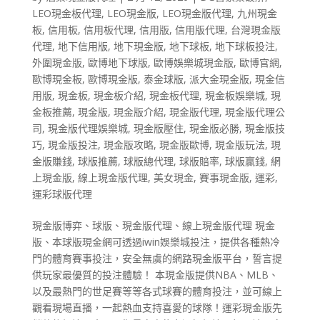
LEO現金板代理
,
LEO現金版
,
LEO現金版代理
,
九州現金
板
,
信用板
,
信用板代理
,
信用版
,
信用版代理
,
台灣現金版
代理
,
地下信用版
,
地下現金版
,
地下球板
,
地下球板投注
,
外圍現金版
,
歐博地下球版
,
歐博娛樂城現金版
,
歐博官網
,
歐博現金板
,
歐博現金版
,
泰金球版
,
派大金現金版
,
現金信
用版
,
現金板
,
現金板介紹
,
現金板代理
,
現金板娛樂城
,
現
金板推薦
,
現金版
,
現金版介紹
,
現金版代理
,
現金版代理公
司
,
現金版代理娛樂城
,
現金版壓住
,
現金版必勝
,
現金版技
巧
,
現金版投注
,
現金版攻略
,
現金版歐博
,
現金版玩法
,
現
金版賺錢
,
球版推薦
,
球版總代理
,
球版賠率
,
球版贏錢
,
網
上現金版
,
線上現金版代理
,
美女現金
,
賽事現金版
,
運彩
,
運彩球版代理
現金版博弈、球版、現金版代理、線上現金版代理 現金
版、本球版現金網可透過iwin娛樂城投注，提供各種熱冷
門的體育賽事投注，安全無虞的網路現金版平台，誓言提
供玩家最優質的投注體驗！ 本現金版提供NBA、MLB、
以及最熱門的世足賽等等各式球賽的體育投注，並可線上
觀看現場直播，一起熱血支持喜愛的球隊！運彩現金版先