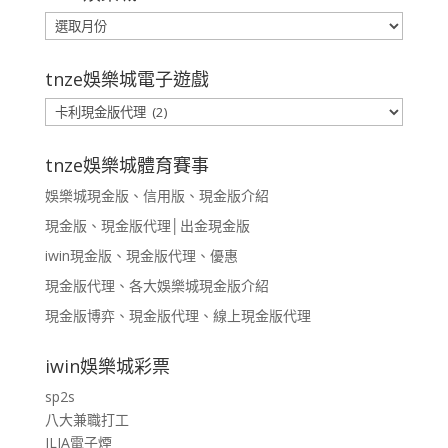
tnze
娛
樂
tnze娛樂城電子遊戲
城
tnze
娛
樂
tnze娛樂城體育賽事
城
娛樂城現金版、信用版、現金版介紹
電
子
現金版、現金版代理│出金現金版
遊
iwin現金版、現金版代理、優惠
戲
現金版代理、各大娛樂城現金版介紹
現金版博弈、現金版代理、線上現金版代理
iwin娛樂城彩票
sp2s
八大兼職打工
ILIA電子煙