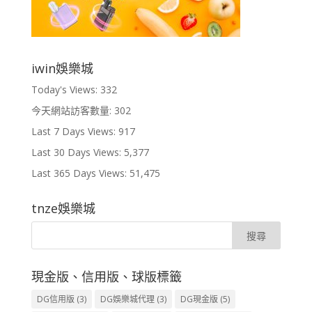
iwin娛樂城
Today's Views:
332
今天網站訪客數量:
302
Last 7 Days Views:
917
Last 30 Days Views:
5,377
Last 365 Days Views:
51,475
tnze娛樂城
現金版、信用版、球版標籤
DG信用版
(3)
DG娛樂城代理
(3)
DG現金版
(5)