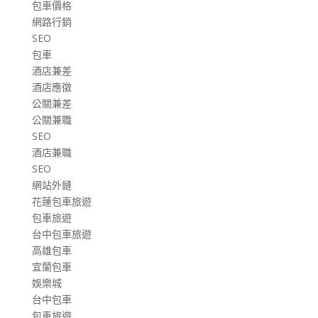
包車價格
網路行銷
SEO
包車
酒店兼差
酒店應徵
公關兼差
公關兼職
SEO
酒店兼職
SEO
網站外鏈
花蓮包車旅遊
包車旅遊
台中包車旅遊
高雄包車
宜蘭包車
娛樂城
台中包車
包車旅遊