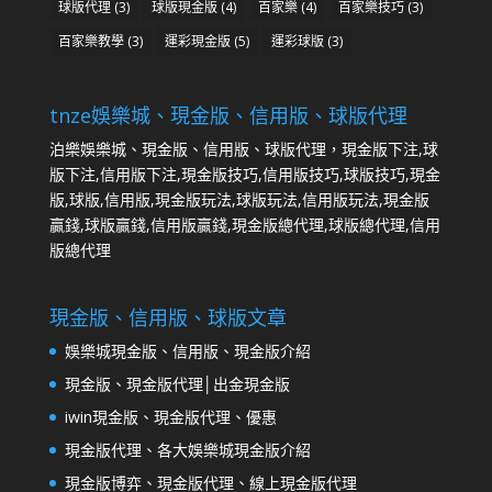
球版代理
(3)
球版現金版
(4)
百家樂
(4)
百家樂技巧
(3)
百家樂教學
(3)
運彩現金版
(5)
運彩球版
(3)
tnze娛樂城、現金版、信用版、球版代理
泊樂娛樂城、現金版、信用版、球版代理，現金版下注,球
版下注,信用版下注,現金版技巧,信用版技巧,球版技巧,現金
版,球版,信用版,現金版玩法,球版玩法,信用版玩法,現金版
贏錢,球版贏錢,信用版贏錢,現金版總代理,球版總代理,信用
版總代理
現金版、信用版、球版文章
娛樂城現金版、信用版、現金版介紹
現金版、現金版代理│出金現金版
iwin現金版、現金版代理、優惠
現金版代理、各大娛樂城現金版介紹
現金版博弈、現金版代理、線上現金版代理