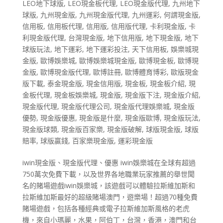
LEO地下球版
,
LEO現金板代理
,
LEO現金版代理
,
九州地下
球版
,
九州現金版
,
九州現金版代理
,
九州運彩
,
何謂現金版
,
信用板
,
信用板代理
,
信用版
,
信用版代理
,
卡利現金版
,
卡
利現金版代理
,
台灣現金版
,
地下信用版
,
地下現金版
,
地下
球版玩法
,
地下運彩
,
地下運彩投注
,
天下信用板
,
娛樂城現
金版
,
歐博娛樂城
,
歐博娛樂城現金版
,
歐博現金板
,
歐博現
金版
,
歐博現金版代理
,
歐博註冊
,
歐博體育博彩
,
歐版現金
版下載
,
泰金現金版
,
現金信用版
,
現金板
,
現金板介紹
,
現
金板代理
,
現金板娛樂城
,
現金版
,
現金版下注
,
現金版介紹
,
現金版代理
,
現金版代理公司
,
現金版代理娛樂城
,
現金版
優勢
,
現金版優惠
,
現金版是什麼
,
現金版歐博
,
現金版玩法
,
現金版球類
,
現金版百家樂
,
現金版破解
,
球版現金版
,
球版
賠率
,
球版贏錢
,
百家樂現金版
,
運彩現金版
iwin現金版、現金版代理、優惠 iwin娛樂城在全球有超過
750萬次免費下載，以及世界各地職業玩家推薦的舉世聞
名的賭場遊戲iwin娛樂城，該遊戲可以體驗拉斯維加斯和
拉斯維加斯最好的超級賭場澳門，遊樂場！超過70種免費
賭場遊戲，包括各種經典或電子拉斯維加斯風格的老虎
機，來自小瑪麗，水果，阿伯丁，台灣，香港，澳門和台