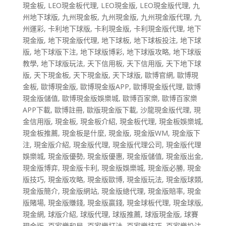
現金板
,
LEO現金板代理
,
LEO現金版
,
LEO現金版代理
,
九
州地下球版
,
九州現金板
,
九州現金版
,
九州現金版代理
,
九
州運彩
,
卡利地下球版
,
卡利現金版
,
卡利現金版代理
,
地下
現金版
,
地下現金版代理
,
地下球板
,
地下球板投注
,
地下球
版
,
地下球版下注
,
地下球版博彩
,
地下球版攻略
,
地下球版
教學
,
地下球版玩法
,
天下信用板
,
天下信用版
,
天下地下球
版
,
天下現金板
,
天下現金版
,
天下球版
,
歐博官網
,
歐博現
金板
,
歐博現金版
,
歐博現金版APP
,
歐博現金版代理
,
歐博
現金版儲值
,
歐博現金版娛樂城
,
歐博百家樂
,
歐博百家樂
APP下載
,
歐博註冊
,
歐版現金版下載
,
沙龍現金版代理
,
現
金信用版
,
現金板
,
現金板介紹
,
現金板代理
,
現金板娛樂城
,
現金板推薦
,
現金板是什麼
,
現金版
,
現金版WM
,
現金版下
注
,
現金版介紹
,
現金版代理
,
現金版代理公司
,
現金版代理
娛樂城
,
現金版優勢
,
現金版優惠
,
現金版儲值
,
現金版出金
,
現金版博弈
,
現金版卡利
,
現金版娛樂城
,
現金版必勝
,
現金
版技巧
,
現金版攻略
,
現金版歐博
,
現金版玩法
,
現金版球類
,
現金版簡介
,
現金版網站
,
現金版總代理
,
現金版賠率
,
現金
版賭場
,
現金版賺錢
,
現金版贏錢
,
現金球板代理
,
現金球版
,
現金網
,
球版介紹
,
球版代理
,
球版推薦
,
球版現金版
,
球賽
現金版
,
百家樂和局
,
百家樂打法
,
百家樂技巧
,
百家樂投注
,