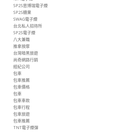
SP2S思博瑞電子煙
SP2S糖果
SWAG電子煙
台北私人招待所
SP2S電子煙
八大兼職
推拿按摩
台灣暗黑旅遊
尚奇網路行銷
經紀公司
包車
包車推薦
包車價格
包車
包車車款
包車行程
包車旅遊
包車推薦
TNT電子煙彈