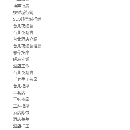
博弈行銷
娛樂城行銷
SEO娛樂城行銷
台北夜總會
台北夜總會
台北酒店介紹
台北夜總會推薦
邪骨按摩
網站外鏈
酒店工作
台北夜總會
半套手工按摩
台北按摩
半套店
正妹按摩
正妹按摩
酒店應徵
酒店兼差
酒店打工