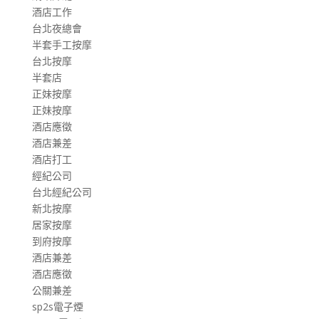
酒店工作
台北夜總會
半套手工按摩
台北按摩
半套店
正妹按摩
正妹按摩
酒店應徵
酒店兼差
酒店打工
經紀公司
台北經紀公司
新北按摩
居家按摩
到府按摩
酒店兼差
酒店應徵
公關兼差
sp2s電子煙