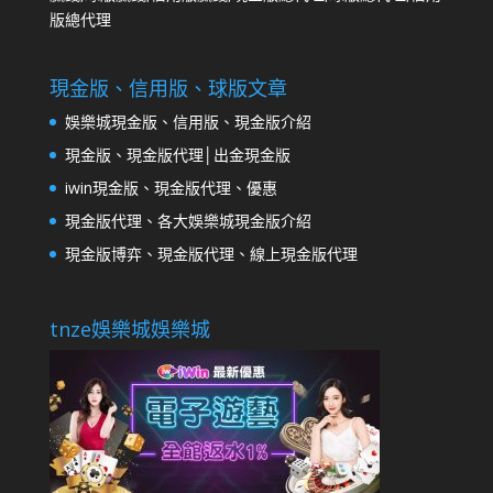
版總代理
現金版、信用版、球版文章
娛樂城現金版、信用版、現金版介紹
現金版、現金版代理│出金現金版
iwin現金版、現金版代理、優惠
現金版代理、各大娛樂城現金版介紹
現金版博弈、現金版代理、線上現金版代理
tnze娛樂城娛樂城