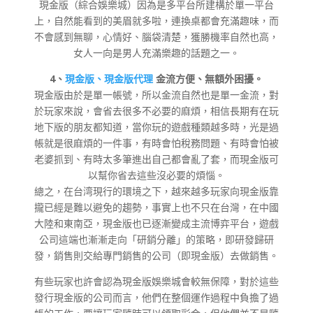
現金版（綜合娛樂城）因為是多平台所建構於單一平台
上，自然能看到的美眉就多啦，連換桌都會充滿趣味，而
不會感到無聊，心情好、腦袋清楚，獲勝機率自然也高，
女人一向是男人充滿樂趣的話題之一。
4、
現金版、現金版代理
金流方便、無額外困擾。
現金版由於是單一帳號，所以金流自然也是單一金流，對
於玩家來說，會省去很多不必要的麻煩，相信長期有在玩
地下版的朋友都知道，當你玩的遊戲種類越多時，光是過
帳就是很麻煩的一件事，有時會怕稅務問題、有時會怕被
老婆抓到、有時太多筆進出自己都會亂了套，而現金版可
以幫你省去這些沒必要的煩惱。
總之，在台湾現行的環境之下，越來越多玩家向現金版靠
攏已經是難以避免的趨勢，事實上也不只在台灣，在中國
大陸和東南亞，現金版也已逐漸變成主流博弈平台，遊戲
公司這端也漸漸走向「研銷分離」的策略，即研發歸研
發，銷售則交給專門銷售的公司（即現金版）去做銷售。
有些玩家也許會認為現金版娛樂城會較無保障，對於這些
發行現金版的公司而言，他們在整個運作過程中負擔了過