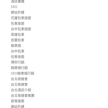
酒店兼職
SEO
網站外鏈
花蓮包車旅遊
包車旅遊
台中包車旅遊
高雄包車
宜蘭包車
娛樂城
台中包車
包車旅遊
博弈行銷
娛樂城行銷
SEO娛樂城行銷
台北夜總會
台北夜總會
台北酒店介紹
台北夜總會推薦
邪骨按摩
網站外鏈