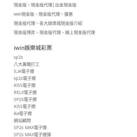
子
現金版、現金版代理│出金現金版
遊
iwin現金版、現金版代理、優惠
戲
現金版代理、各大娛樂城現金版介紹
現金版博弈、現金版代理、線上現金版代理
iwin娛樂城彩票
sp2s
八大兼職打工
ILIA電子煙
sp2s電子煙
KISS電子煙
RELX電子煙
SP2S電子煙
KISS電子煙
ilia電子煙
網站顧問
SP2s MAX電子煙
SP2s MAX電子煙彈