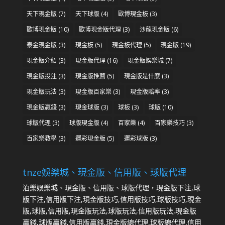
天下現金版
(7)
天下球版
(4)
歐博現金板
(3)
歐博現金版
(10)
歐博現金版代理
(3)
沙龍現金版
(6)
泰金現金版
(3)
現金板
(5)
現金板代理
(5)
現金版
(19)
現金版介紹
(3)
現金版代理
(16)
現金版娛樂城
(7)
現金版投注
(3)
現金版推薦
(5)
現金版是什麼
(3)
現金版玩法
(3)
現金版百家樂
(3)
現金版賠率
(3)
現金版贏錢
(3)
現金球版
(3)
球板
(3)
球版
(10)
球版代理
(3)
球版現金版
(4)
百家樂
(4)
百家樂技巧
(3)
百家樂教學
(3)
運彩現金版
(5)
運彩球版
(3)
tnze娛樂城、現金版、信用版、球版代理
泊樂娛樂城、現金版、信用版、球版代理，現金版下注,球
版下注,信用版下注,現金版技巧,信用版技巧,球版技巧,現金
版,球版,信用版,現金版玩法,球版玩法,信用版玩法,現金版
贏錢,球版贏錢,信用版贏錢,現金版總代理,球版總代理,信用