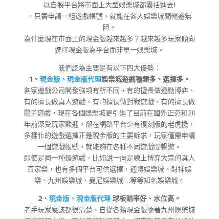
以自製平台將市面上大型娛樂城都囊括進去!
，只需申請一組遊戲帳號，就能在各大娛樂城間暢遊無
阻。
為什麼現在市面上的現金版越來越多？越來越多玩家傾向
選擇現金版為平台而非單一娛樂城。
我們認為主要是有以下四大優勢：
1、
現金版、現金版代理
娛樂城遊戲種類多、選擇多。
各家遊戲公司開發強項有所不同，有的擅長做運動博弈、
有的擅長做真人遊戲、有的擅長做對戰遊戲、有的擅長做
電子遊戲，現在各個娛樂城更引進了目前在國外正夯和20
年前深受玩家歡迎，卻在網路平台少有復刻版的老虎機，
多樣化的遊戲選擇正是現金版的主要訴求，玩家僅需申請
一個遊戲帳號，就能夠在各種不同遊戲間暢遊。
即使是同一種類遊戲，比如說一向是線上博弈大宗的真人
百家樂，也有多個平台可供選擇，通博娛樂城、財神娛
樂、九州娛樂城、曼尼娛樂城….等等知名娛樂城。
2、
現金版、現金版代理
球板賠率好、水位高。
老手玩家應該都很清楚，自從各類現金版隨著九州娛樂城