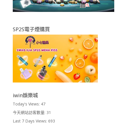
SP2S電子煙購買
iwin娛樂城
Today's Views:
47
今天網站訪客數量:
31
Last 7 Days Views:
693