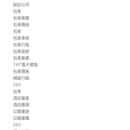
經紀公司
包車
包車推薦
包車價格
包車
包車車款
包車行程
包車旅遊
包車推薦
TNT電子煙彈
包車價格
網路行銷
SEO
包車
酒店兼差
酒店應徵
公關兼差
公關兼職
SEO